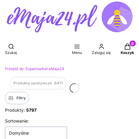
Produkt
Otwórz wyszukiwarkę
Szukaj
Menu
Zaloguj się
Koszyk
Przejdź do:
Supermarket eMaja24
Produkty spożywcze
6411
Filtry
Produkty:
5797
Lista produktów
Sortowanie:
Domyślne