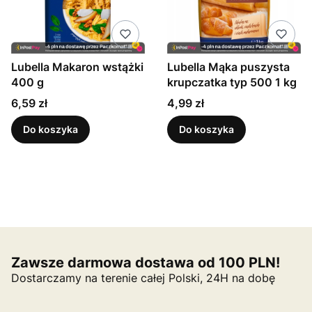
Lubella Makaron wstążki
Lubella Mąka puszysta
400 g
krupczatka typ 500 1 kg
Cena
Cena
6,59 zł
4,99 zł
Do koszyka
Do koszyka
Zawsze darmowa dostawa od 100 PLN!
Dostarczamy na terenie całej Polski, 24H na dobę