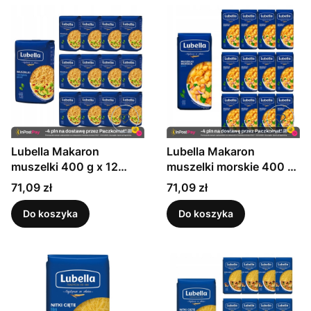
Lubella Makaron
Lubella Makaron
muszelki 400 g x 12
muszelki morskie 400 g
sztuk
x 12 sztuk
Cena
Cena
71,09 zł
71,09 zł
Do koszyka
Do koszyka