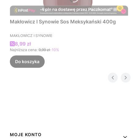
Makłowicz I Synowie Sos Meksykański 400g
PRODUCENT
MAKŁOWICZ I SYNOWIE
Cena promocyjna
8,99 zł
Najniższa cena:
9,99 zł
-10%
Do koszyka
Linki w stopce
MOJE KONTO