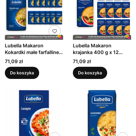
Lubella Makaron
Lubella Makaron
Kokardki małe farfalline
krajanka 400 g x 12
400 g x 12 sztuk
sztuk
Cena
Cena
71,09 zł
71,09 zł
Do koszyka
Do koszyka