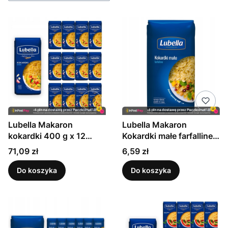
Lubella Makaron
Lubella Makaron
kokardki 400 g x 12
Kokardki małe farfalline
sztuk
400 g
Cena
Cena
71,09 zł
6,59 zł
Do koszyka
Do koszyka