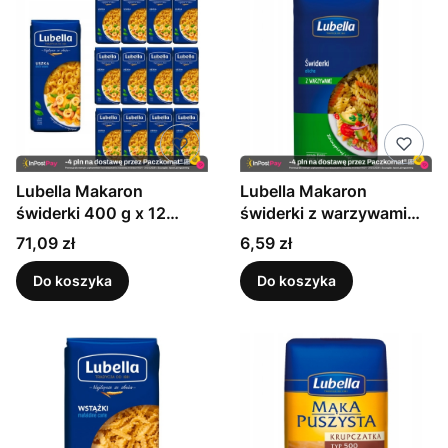
Lubella Makaron
Lubella Makaron
świderki 400 g x 12
świderki z warzywami
sztuk
eliche 400 g
Cena
Cena
71,09 zł
6,59 zł
Do koszyka
Do koszyka