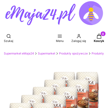
Produkt
Otwórz wyszukiwarkę
Szukaj
Menu
Zaloguj się
Koszyk
Supermarket eMaja24
Supermarket
Produkty spożywcze
Produkty sy