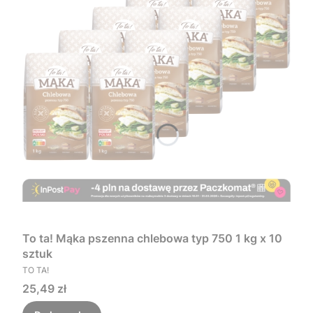
To ta! Mąka pszenna chlebowa typ 750 1 kg x 10
sztuk
PRODUCENT
TO TA!
Cena
25,49 zł