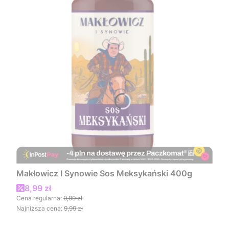
Makłowicz I Synowie Sos Meksykański 400g
Cena promocyjna
8,99 zł
Cena regularna:
9,99 zł
Najniższa cena:
9,99 zł