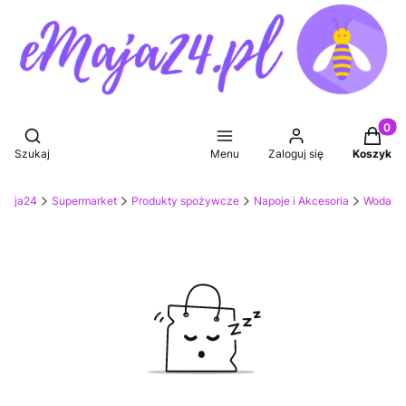
Produkt
Otwórz wyszukiwarkę
Szukaj
Menu
Zaloguj się
Koszyk
eMaja24
Supermarket
Produkty spożywcze
Napoje i Akcesoria
Woda