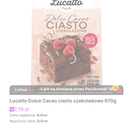
Lucatto Dolce Cacao ciasto czekoladowe 670g
Cena promocyjna
7,79 zł
Cena regularna:
8,19 zł
Najniższa cena:
8,19 zł