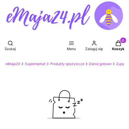
Produkt
Otwórz wyszukiwarkę
Szukaj
Menu
Zaloguj się
Koszyk
ket eMaja24
Supermarket
Produkty spożywcze
Dania gotowe
Zupy