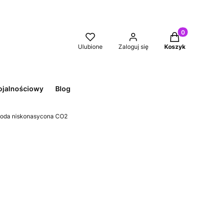
Produkty w kos
Ulubione
Zaloguj się
Koszyk
ojalnościowy
Blog
 woda niskonasycona CO2