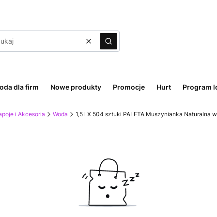
Wyczyść
Szukaj
oda dla firm
Nowe produkty
Promocje
Hurt
Program l
poje i Akcesoria
Woda
1,5 l X 504 sztuki PALETA Muszynianka Naturalna