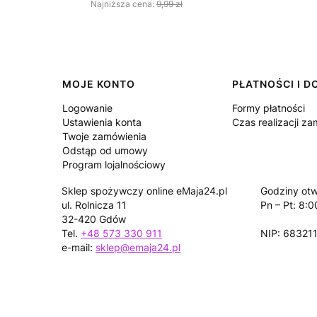
Najniższa cena:
9,99 zł
Linki w stopce
MOJE KONTO
PŁATNOŚCI I 
Logowanie
Formy płatności
Ustawienia konta
Czas realizacji z
Twoje zamówienia
Odstąp od umowy
Program lojalnościowy
Sklep spożywczy online eMaja24.pl
Godziny otw
ul. Rolnicza 11
Pn – Pt: 8:0
32-420 Gdów
Tel.
+48 573 330 911
NIP: 68321
e-mail:
sklep@emaja24.pl