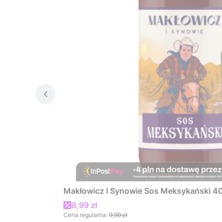
Makłowicz I Synowie Sos Meksykański 4
Cena promocyjna
8,99 zł
Cena regularna:
9,99 zł