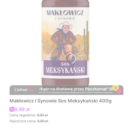
Makłowicz I Synowie Sos Meksykański 400g
Cena promocyjna
8,99 zł
Cena regularna:
9,99 zł
Najniższa cena:
9,99 zł