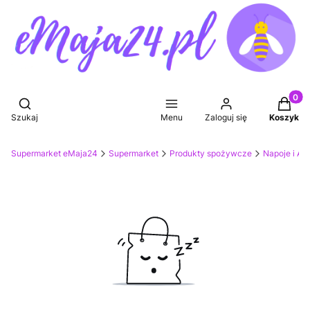
Produkt
Otwórz wyszukiwarkę
Szukaj
Menu
Zaloguj się
Koszyk
Supermarket eMaja24
Supermarket
Produkty spożywcze
Napoje i Ak