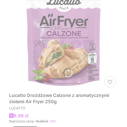
Lucatto Drożdżowe Calzone z aromatycznymi
ziołami Air Fryer 250g
PRODUCENT
LUCATTO
Cena promocyjna
8,89 zł
Najniższa cena:
10,59 zł
-16%