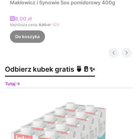
Makłowicz i Synowie Sos pomidorowy 400g
Cena promocyjna
8,00 zł
Najniższa cena:
8,89 zł
-10%
Do koszyka
Odbierz kubek gratis 🍵🥛✨
Tutaj