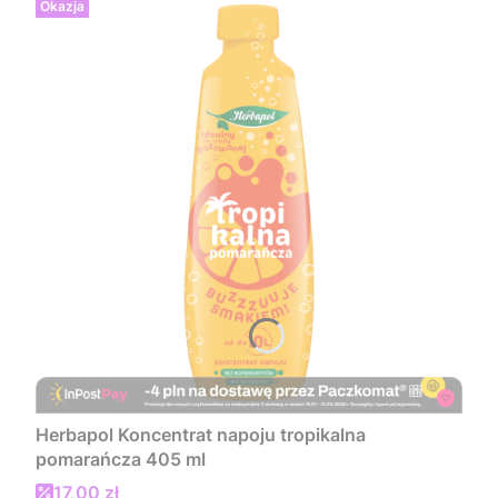
Okazja
Herbapol Koncentrat napoju tropikalna
pomarańcza 405 ml
Cena promocyjna
17,00 zł