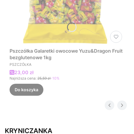
Pszczółka Galaretki owocowe Yuzu&Dragon Fruit
bezglutenowe 1kg
PRODUCENT
PSZCZÓŁKA
Cena promocyjna
23,00 zł
Najniższa cena:
25,59 zł
-10%
Do koszyka
KRYNICZANKA