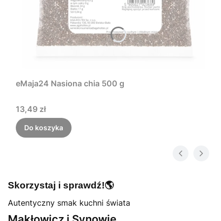
eMaja24 Nasiona chia 500 g
Cena
13,49 zł
Do koszyka
🌎
Skorzystaj i sprawdź!
Autentyczny smak kuchni świata
Makłowicz i Synowie