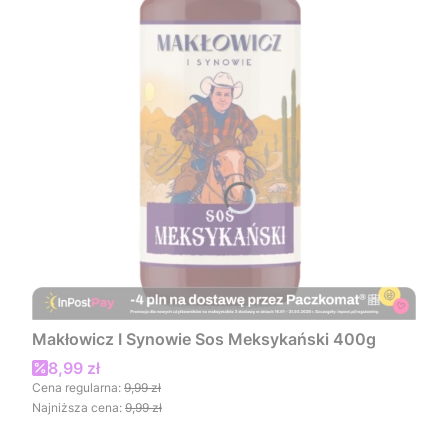
Makłowicz I Synowie Sos Meksykański 400g
Cena promocyjna
8,99 zł
Cena regularna:
9,99 zł
Najniższa cena:
9,99 zł