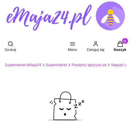
Produkt
Otwórz wyszukiwarkę
Szukaj
Menu
Zaloguj się
Koszyk
Supermarket eMaja24
Supermarket
Produkty spożywcze
Napoje i Ak