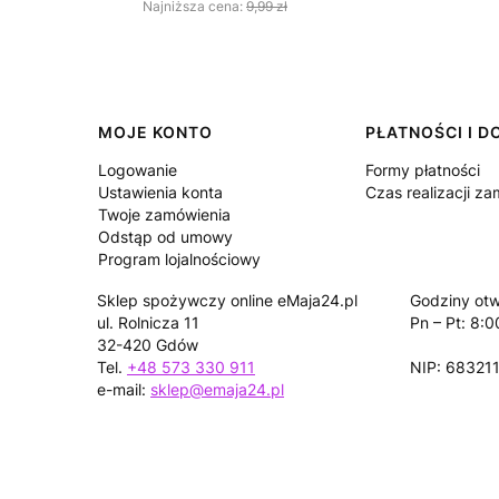
Najniższa cena:
9,99 zł
Linki w stopce
MOJE KONTO
PŁATNOŚCI I 
Logowanie
Formy płatności
Ustawienia konta
Czas realizacji z
Twoje zamówienia
Odstąp od umowy
Program lojalnościowy
Sklep spożywczy online eMaja24.pl
Godziny otw
ul. Rolnicza 11
Pn – Pt: 8:0
32-420 Gdów
Tel.
+48 573 330 911
NIP: 68321
e-mail:
sklep@emaja24.pl