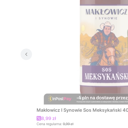
Makłowicz I Synowie Sos Meksykański 4
Cena promocyjna
8,99 zł
Cena regularna:
9,99 zł