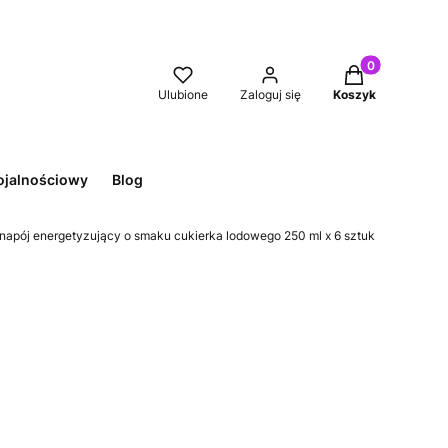
Produkty w kos
Ulubione
Zaloguj się
Koszyk
ojalnościowy
Blog
apój energetyzujący o smaku cukierka lodowego 250 ml x 6 sztuk