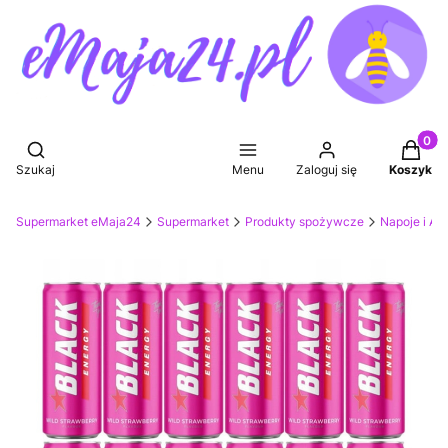
Produkt
Otwórz wyszukiwarkę
Szukaj
Menu
Zaloguj się
Koszyk
Supermarket eMaja24
Supermarket
Produkty spożywcze
Napoje i Ak