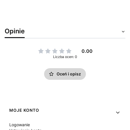
Opinie
0.00
Liczba ocen: 0
Oceń i opisz
Linki w stopce
MOJE KONTO
Logowanie