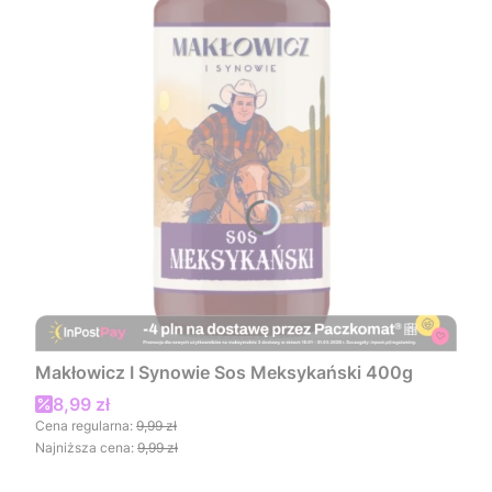
Makłowicz I Synowie Sos Meksykański 400g
Cena promocyjna
8,99 zł
Cena regularna:
9,99 zł
Najniższa cena:
9,99 zł