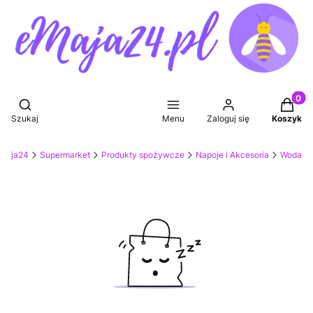
Produkt
Otwórz wyszukiwarkę
Szukaj
Menu
Zaloguj się
Koszyk
eMaja24
Supermarket
Produkty spożywcze
Napoje i Akcesoria
Woda