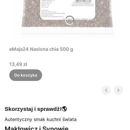
eMaja24 Nasiona chia 500 g
Cena
13,49 zł
Do koszyka
🌎
Skorzystaj i sprawdź!
Autentyczny smak kuchni świata
Makłowicz i Synowie