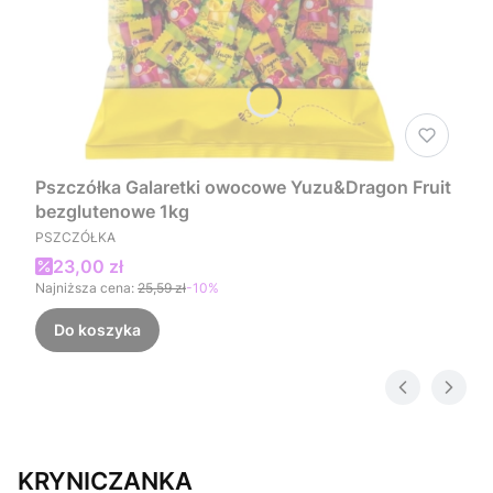
Pszczółka Galaretki owocowe Yuzu&Dragon Fruit
bezglutenowe 1kg
PRODUCENT
PSZCZÓŁKA
Cena promocyjna
23,00 zł
Najniższa cena:
25,59 zł
-10%
Do koszyka
KRYNICZANKA