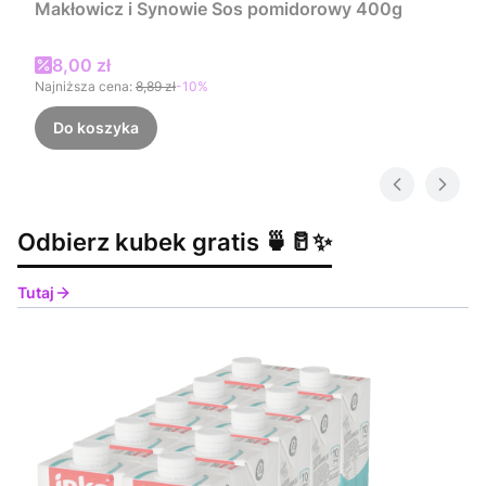
Makłowicz i Synowie Sos pomidorowy 400g
Cena promocyjna
8,00 zł
Najniższa cena:
8,89 zł
-10%
Do koszyka
Odbierz kubek gratis 🍵🥛✨
Tutaj