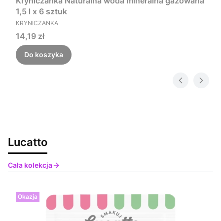
Kryniczanka Naturalna woda mineralna gazowana
1,5 l x 6 sztuk
PRODUCENT
KRYNICZANKA
Cena
14,19 zł
Do koszyka
Lucatto
Cała kolekcja
Okazja