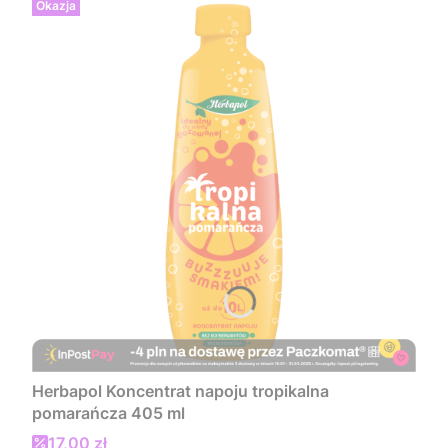
Okazja
Herbapol Koncentrat napoju tropikalna
pomarańcza 405 ml
Cena promocyjna
17,00 zł