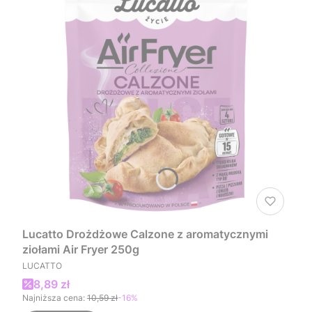
Lucatto Drożdżowe Calzone z aromatycznymi
ziołami Air Fryer 250g
PRODUCENT
LUCATTO
Cena promocyjna
8,89 zł
Najniższa cena:
10,59 zł
-16%