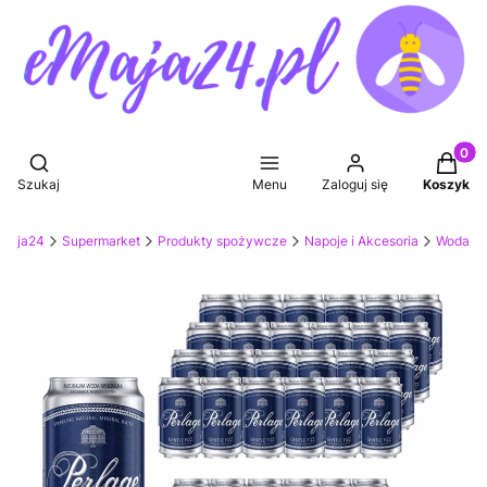
Produkt
Otwórz wyszukiwarkę
Szukaj
Menu
Zaloguj się
Koszyk
eMaja24
Supermarket
Produkty spożywcze
Napoje i Akcesoria
Woda