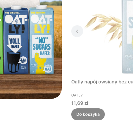
Oatly napój owsiany bez cu
PRODUCENT
OATLY
Cena
11,69 zł
Do koszyka