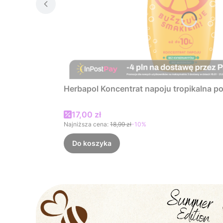
Herbapol Koncentrat napoju tropikalna 
Cena promocyjna
17,00 zł
Najniższa cena:
18,99 zł
-10%
Do koszyka