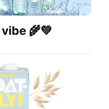
vibe 🌾💚