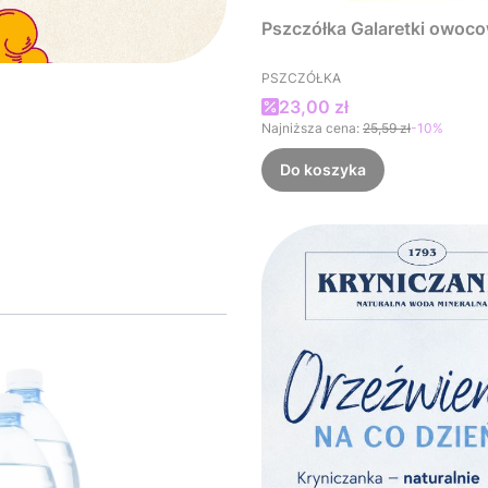
Pszczółka Galaretki owoc
PRODUCENT
PSZCZÓŁKA
Cena promocyjna
23,00 zł
Najniższa cena:
25,59 zł
-10%
Do koszyka