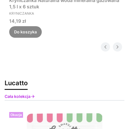
Kryniczanka Naturalna woda mineralna gazowana
1,5 l x 6 sztuk
PRODUCENT
KRYNICZANKA
Cena
14,19 zł
Do koszyka
Lucatto
Cała kolekcja
Okazja