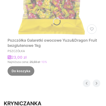
Pszczółka Galaretki owocowe Yuzu&Dragon Fruit
bezglutenowe 1kg
PRODUCENT
PSZCZÓŁKA
Cena promocyjna
23,00 zł
Najniższa cena:
25,59 zł
-10%
Do koszyka
KRYNICZANKA