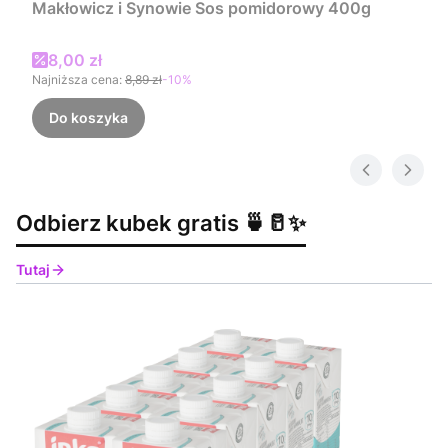
Makłowicz i Synowie Sos pomidorowy 400g
Cena promocyjna
8,00 zł
Najniższa cena:
8,89 zł
-10%
Do koszyka
Odbierz kubek gratis 🍵🥛✨
Tutaj