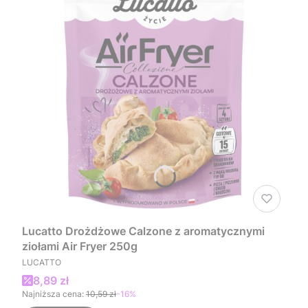
Lucatto Drożdżowe Calzone z aromatycznymi
ziołami Air Fryer 250g
PRODUCENT
LUCATTO
Cena promocyjna
8,89 zł
Najniższa cena:
10,59 zł
-16%