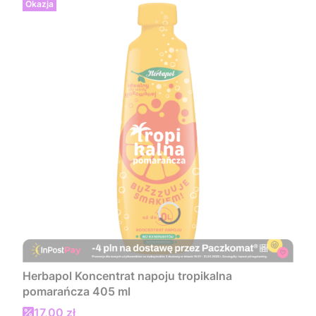
Okazja
Herbapol Koncentrat napoju tropikalna
pomarańcza 405 ml
Cena promocyjna
17,00 zł