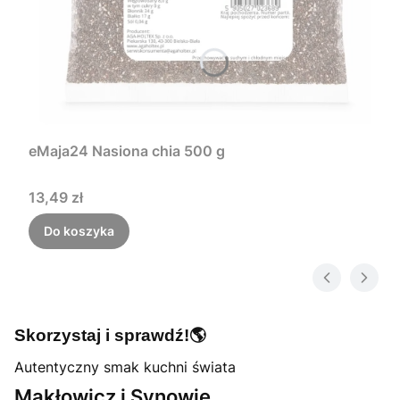
eMaja24 Nasiona chia 500 g
Cena
13,49 zł
Do koszyka
🌎
Skorzystaj i sprawdź!
Autentyczny smak kuchni świata
Makłowicz i Synowie