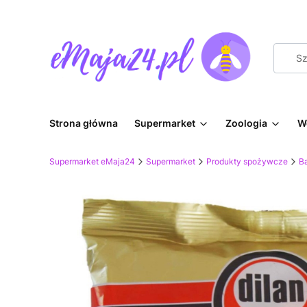
Strona główna
Supermarket
Zoologia
W
Supermarket eMaja24
Supermarket
Produkty spożywcze
Ba