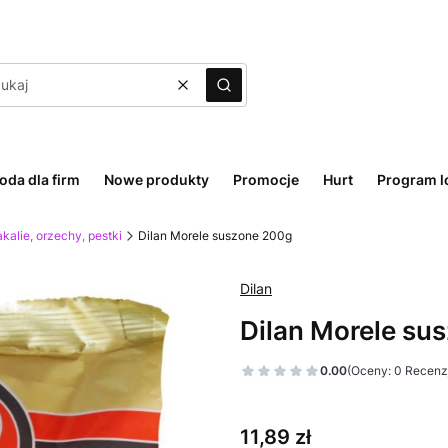
Wyczyść
Szukaj
oda dla firm
Nowe produkty
Promocje
Hurt
Program l
kalie, orzechy, pestki
Dilan Morele suszone 200g
Dilan
Dilan Morele su
0.00
(Oceny: 0 Recenzj
Cena
11,89 zł