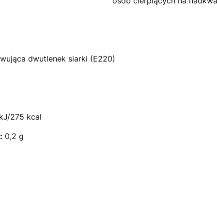
osób cierpiących na nadkwa
wująca dwutlenek siarki (E220)
kJ/275 kcal
:
0,2 g