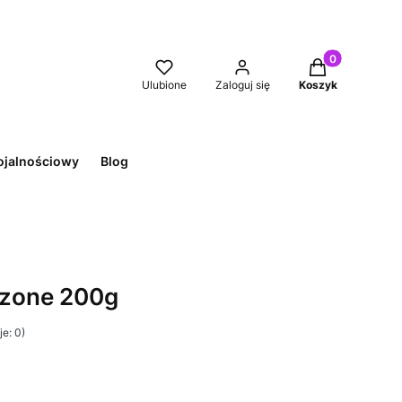
Produkty w kos
Ulubione
Zaloguj się
Koszyk
ojalnościowy
Blog
szone 200g
e: 0)