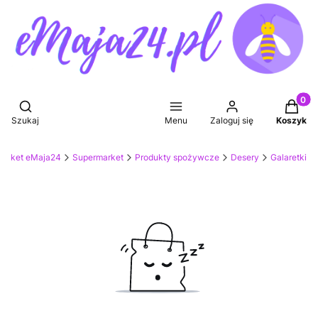
Produkt
Otwórz wyszukiwarkę
Szukaj
Menu
Zaloguj się
Koszyk
market eMaja24
Supermarket
Produkty spożywcze
Desery
Galaretki