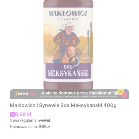
Makłowicz I Synowie Sos Meksykański 400g
Cena promocyjna
8,99 zł
Cena regularna:
9,99 zł
Najniższa cena:
9,99 zł