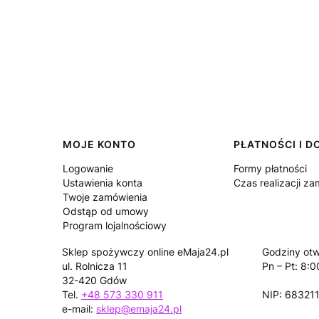
Linki w stopce
MOJE KONTO
PŁATNOŚCI I 
Logowanie
Formy płatności
Ustawienia konta
Czas realizacji z
Twoje zamówienia
Odstąp od umowy
Program lojalnościowy
Sklep spożywczy online eMaja24.pl
Godziny otw
ul. Rolnicza 11
Pn – Pt: 8:0
32-420 Gdów
Tel.
+48 573 330 911
NIP: 68321
e-mail:
sklep@emaja24.pl