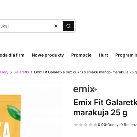
Wyczyść
Szukaj
oda dla firm
Nowe produkty
Promocje
Hurt
Program l
esery
Galaretki
Emix Fit Galaretka bez cukru o smaku mango-marakuja 25 g
Emix Fit Galare
marakuja 25 g
0.00
(Oceny: 0 Recenzj