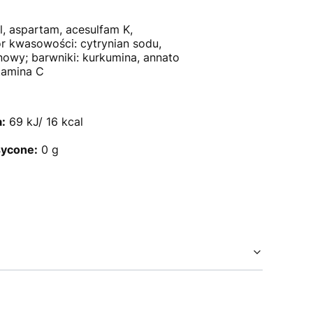
l, aspartam, acesulfam K,
or kwasowości: cytrynian sodu,
owy; barwniki: kurkumina, annato
itamina C
:
69 kJ/ 16 kcal
sycone:
0 g