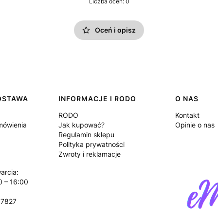
Liczba ocen: 0
Oceń i opisz
DOSTAWA
INFORMACJE I RODO
O NAS
RODO
Kontakt
amówienia
Jak kupować?
Opinie o nas
Regulamin sklepu
Polityka prywatności
Zwroty i reklamacje
arcia:
0 – 16:00
17827