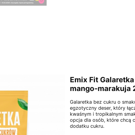
Emix Fit Galaretk
mango-marakuja 
Galaretka bez cukru o sma
egzotyczny deser, który łą
kwaśnym i tropikalnym smak
opcja dla osób, które chcą
dodatku cukru.