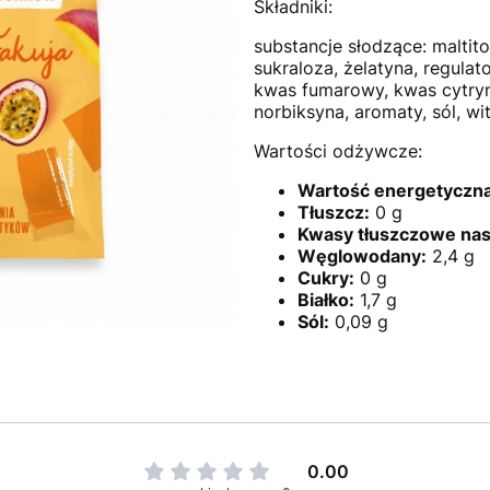
Składniki:
substancje słodzące: maltito
sukraloza, żelatyna, regulat
kwas fumarowy, kwas cytryn
norbiksyna, aromaty, sól, w
Wartości odżywcze:
Wartość energetyczna
Tłuszcz:
0 g
Kwasy tłuszczowe na
Węglowodany:
2,4 g
Cukry:
0 g
Białko:
1,7 g
Sól:
0,09 g
0.00