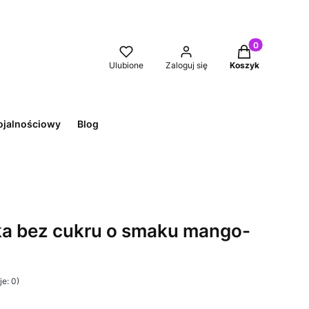
Produkty w kos
Ulubione
Zaloguj się
Koszyk
ojalnościowy
Blog
tka bez cukru o smaku mango-
e: 0)