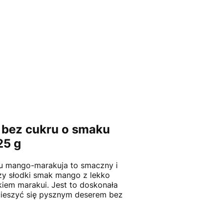
a bez cukru o smaku
25 g
ku mango-marakuja to smaczny i
czy słodki smak mango z lekko
iem marakui. Jest to doskonała
 cieszyć się pysznym deserem bez