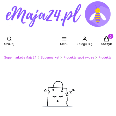
Produkt
Otwórz wyszukiwarkę
Szukaj
Menu
Zaloguj się
Koszyk
Supermarket eMaja24
Supermarket
Produkty spożywcze
Produkty do