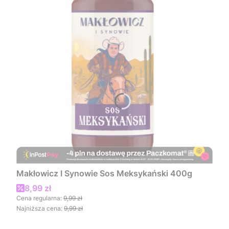
Makłowicz I Synowie Sos Meksykański 400g
Cena promocyjna
8,99 zł
Cena regularna:
9,99 zł
Najniższa cena:
9,99 zł