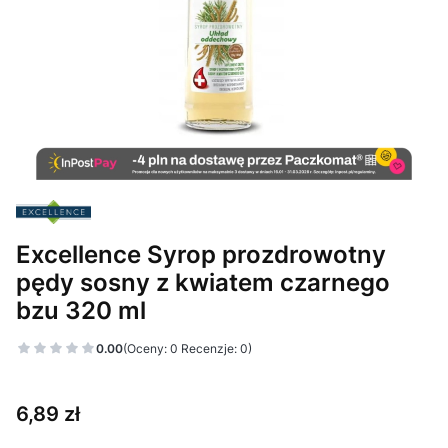
Excellence Syrop prozdrowotny
pędy sosny z kwiatem czarnego
bzu 320 ml
0.00
(Oceny: 0 Recenzje: 0)
Cena
6,89 zł