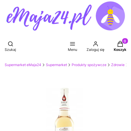
Produkt
Otwórz wyszukiwarkę
Szukaj
Menu
Zaloguj się
Koszyk
Supermarket eMaja24
Supermarket
Produkty spożywcze
Zdrowie