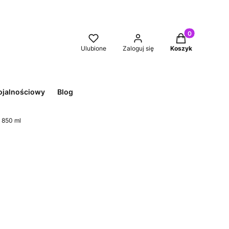
Produkty w kos
Ulubione
Zaloguj się
Koszyk
ojalnościowy
Blog
 850 ml