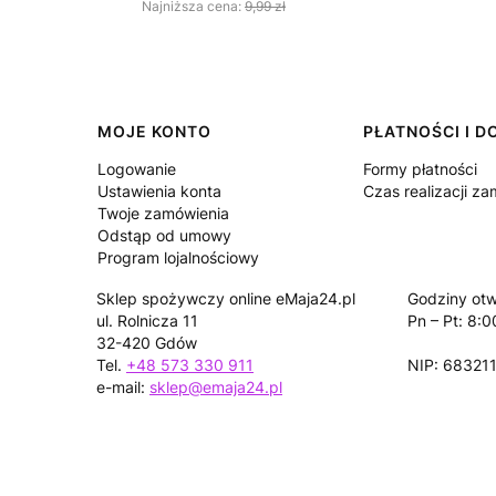
Najniższa cena:
9,99 zł
Linki w stopce
MOJE KONTO
PŁATNOŚCI I 
Logowanie
Formy płatności
Ustawienia konta
Czas realizacji z
Twoje zamówienia
Odstąp od umowy
Program lojalnościowy
Sklep spożywczy online eMaja24.pl
Godziny otw
ul. Rolnicza 11
Pn – Pt: 8:0
32-420 Gdów
Tel.
+48 573 330 911
NIP: 68321
e-mail:
sklep@emaja24.pl