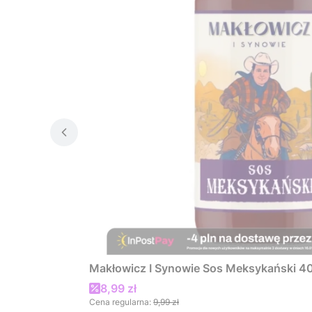
Makłowicz I Synowie Sos Meksykański 4
Cena promocyjna
8,99 zł
Cena regularna:
9,99 zł