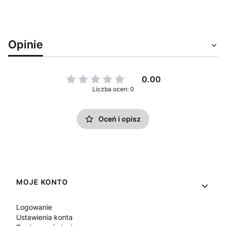
Opinie
0.00
Liczba ocen: 0
Oceń i opisz
Linki w stopce
MOJE KONTO
Logowanie
Ustawienia konta