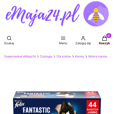
Produkt
Otwórz wyszukiwarkę
Szukaj
Menu
Zaloguj się
Koszyk
Supermarket eMaja24
Zoologia
Dla kotów
Karmy
Mokra karma