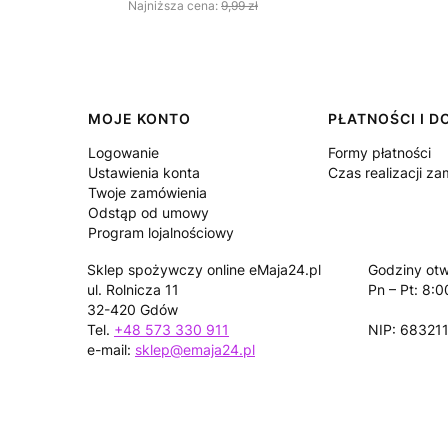
Najniższa cena:
9,99 zł
Linki w stopce
MOJE KONTO
PŁATNOŚCI I 
Logowanie
Formy płatności
Ustawienia konta
Czas realizacji z
Twoje zamówienia
Odstąp od umowy
Program lojalnościowy
Sklep spożywczy online eMaja24.pl
Godziny otw
ul. Rolnicza 11
Pn – Pt: 8:0
32-420 Gdów
Tel.
+48 573 330 911
NIP: 68321
e-mail:
sklep@emaja24.pl