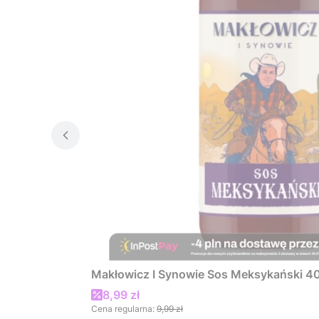
Makłowicz I Synowie Sos Meksykański 4
Cena promocyjna
8,99 zł
Cena regularna:
9,99 zł