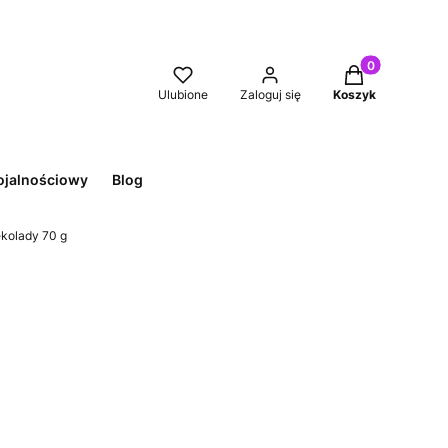
Produkty w kos
Ulubione
Zaloguj się
Koszyk
ojalnościowy
Blog
ekolady 70 g