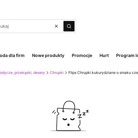
Wyczyść
Szukaj
oda dla firm
Nowe produkty
Promocje
Hurt
Program l
odycze, przekąski, desery
Chrupki
Flips Chrupki kukurydziane o smaku cz