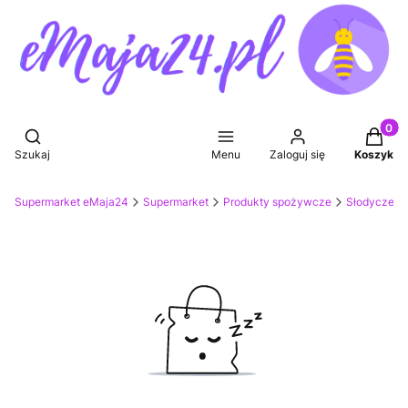
Produkt
Otwórz wyszukiwarkę
Szukaj
Menu
Zaloguj się
Koszyk
Supermarket eMaja24
Supermarket
Produkty spożywcze
Słodycze, p