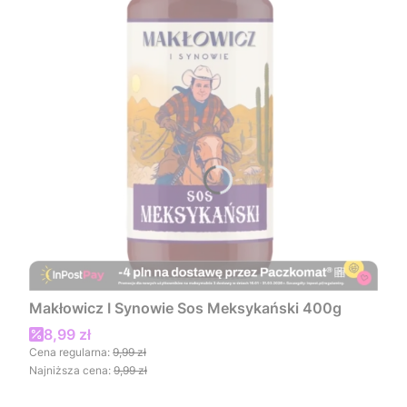
Makłowicz I Synowie Sos Meksykański 400g
Cena promocyjna
8,99 zł
Cena regularna:
9,99 zł
Najniższa cena:
9,99 zł