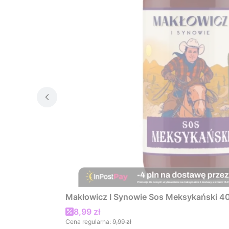
Makłowicz I Synowie Sos Meksykański 4
Cena promocyjna
8,99 zł
Cena regularna:
9,99 zł