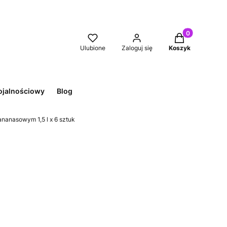
Produkty w kos
Ulubione
Zaloguj się
Koszyk
ojalnościowy
Blog
nanasowym 1,5 l x 6 sztuk