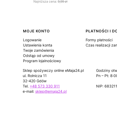
Najniższa cena:
9,99 zł
Linki w stopce
MOJE KONTO
PŁATNOŚCI I 
Logowanie
Formy płatności
Ustawienia konta
Czas realizacji z
Twoje zamówienia
Odstąp od umowy
Program lojalnościowy
Sklep spożywczy online eMaja24.pl
Godziny otw
ul. Rolnicza 11
Pn – Pt: 8:0
32-420 Gdów
Tel.
+48 573 330 911
NIP: 68321
e-mail:
sklep@emaja24.pl