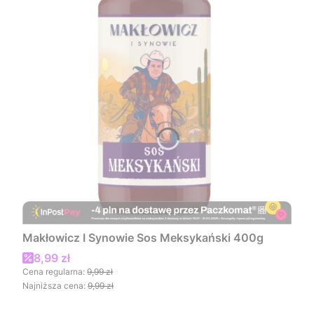
Makłowicz I Synowie Sos Meksykański 400g
Cena promocyjna
8,99 zł
Cena regularna:
9,99 zł
Najniższa cena:
9,99 zł