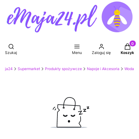
Produkt
Otwórz wyszukiwarkę
Szukaj
Menu
Zaloguj się
Koszyk
eMaja24
Supermarket
Produkty spożywcze
Napoje i Akcesoria
Woda