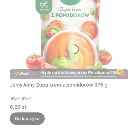
JemyJemy Zupa krem z pomidorów 375 g
PRODUCENT
JEMY JEMY
Cena
6,69 zł
Do koszyka