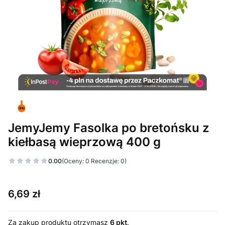
JemyJemy Fasolka po bretońsku z
kiełbasą wieprzową 400 g
0.00
(Oceny: 0 Recenzje: 0)
Cena
6,69 zł
Za zakup produktu otrzymasz
6 pkt
.