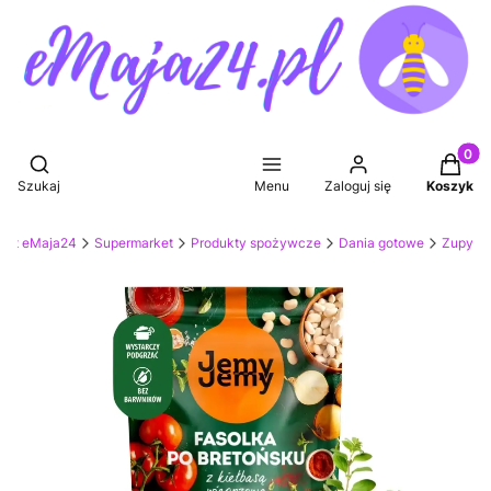
Produkt
Otwórz wyszukiwarkę
Szukaj
Menu
Zaloguj się
Koszyk
ket eMaja24
Supermarket
Produkty spożywcze
Dania gotowe
Zupy