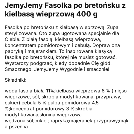
JemyJemy Fasolka po bretońsku z
kiełbasą wieprzową 400 g
Fasolka po bretońsku z kiełbasą wieprzową. Zupa
sterylizowana. Oto zupa ugotowana specjalnie dla
Ciebie. Z białą fasolą, kiełbasą wieprzową,
koncentratem pomidorowym i cebulą. Doprawiona
papryką i majerankiem. To inspirowana klasyką
fasolka po bretońsku, której nie musisz gotować.
Wystarczy podgrzać, kiedy dopadnie Cię głód.
Smacznego! JemyJemy Wygodnie i smacznie!
Składniki:
woda;fasola biała 11%;kiełbasa wieprzowa 8 % (mięso
wieprzowe, sól, skrobia modyfikowana, przyprawy,
cukier);cebula 5 %;pulpa pomidorowa 4,5
%;koncentrat pomidorowy 3 %;skrobia
modyfikowana;słonina wieprzowa
wędzona;sól;cukier;papryka;majeranek;przyprawy;mąk
a pszenna