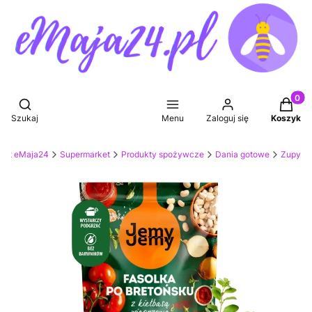
Produkt
Otwórz wyszukiwarkę
Szukaj
Menu
Zaloguj się
Koszyk
ket eMaja24
Supermarket
Produkty spożywcze
Dania gotowe
Zupy