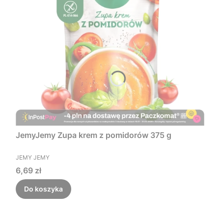
JemyJemy Zupa krem z pomidorów 375 g
PRODUCENT
JEMY JEMY
Cena
6,69 zł
Do koszyka