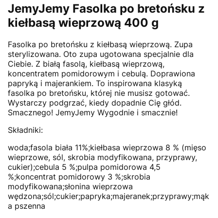
JemyJemy Fasolka po bretońsku z
kiełbasą wieprzową 400 g
Fasolka po bretońsku z kiełbasą wieprzową. Zupa
sterylizowana. Oto zupa ugotowana specjalnie dla
Ciebie. Z białą fasolą, kiełbasą wieprzową,
koncentratem pomidorowym i cebulą. Doprawiona
papryką i majerankiem. To inspirowana klasyką
fasolka po bretońsku, której nie musisz gotować.
Wystarczy podgrzać, kiedy dopadnie Cię głód.
Smacznego! JemyJemy Wygodnie i smacznie!
Składniki:
woda;fasola biała 11%;kiełbasa wieprzowa 8 % (mięso
wieprzowe, sól, skrobia modyfikowana, przyprawy,
cukier);cebula 5 %;pulpa pomidorowa 4,5
%;koncentrat pomidorowy 3 %;skrobia
modyfikowana;słonina wieprzowa
wędzona;sól;cukier;papryka;majeranek;przyprawy;mąk
a pszenna