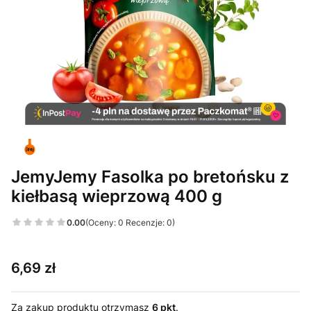
JemyJemy Fasolka po bretońsku z
kiełbasą wieprzową 400 g
0.00
(Oceny: 0 Recenzje: 0)
Cena
6,69 zł
Za zakup produktu otrzymasz
6 pkt
.