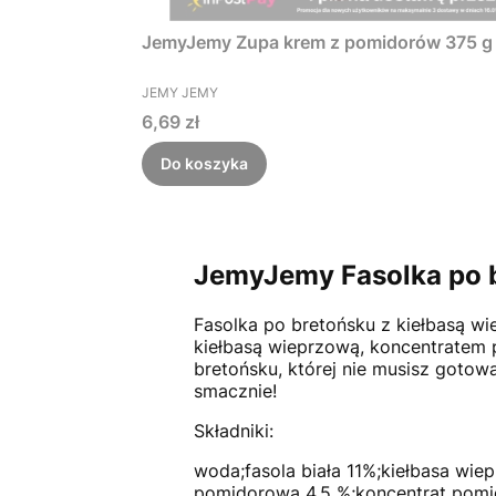
JemyJemy Zupa krem z pomidorów 375 g
PRODUCENT
JEMY JEMY
Cena
6,69 zł
Do koszyka
JemyJemy Fasolka po b
Fasolka po bretońsku z kiełbasą wie
kiełbasą wieprzową, koncentratem 
bretońsku, której nie musisz goto
smacznie!
Składniki:
woda;fasola biała 11%;kiełbasa wie
pomidorowa 4,5 %;koncentrat pomi