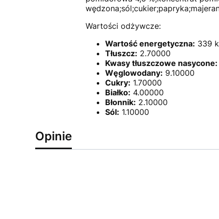
wędzona;sól;cukier;papryka;majer
Wartości odżywcze:
Wartość energetyczna:
339 k
Tłuszcz:
2.70000
Kwasy tłuszczowe nasycone:
Węglowodany:
9.10000
Cukry:
1.70000
Białko:
4.00000
Błonnik:
2.10000
Sól:
1.10000
Opinie