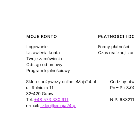
Linki w stopce
MOJE KONTO
PŁATNOŚCI I 
Logowanie
Formy płatności
Ustawienia konta
Czas realizacji z
Twoje zamówienia
Odstąp od umowy
Program lojalnościowy
Sklep spożywczy online eMaja24.pl
Godziny otw
ul. Rolnicza 11
Pn – Pt: 8:0
32-420 Gdów
Tel.
+48 573 330 911
NIP: 68321
e-mail:
sklep@emaja24.pl