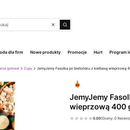
Wyczyść
Szukaj
oda dla firm
Nowe produkty
Promocje
Hurt
Program l
ania gotowe
Zupy
JemyJemy Fasolka po bretońsku z kiełbasą wieprzową 
JemyJemy Fasolk
wieprzową 400 
0.00
(Oceny: 0 Recenzj