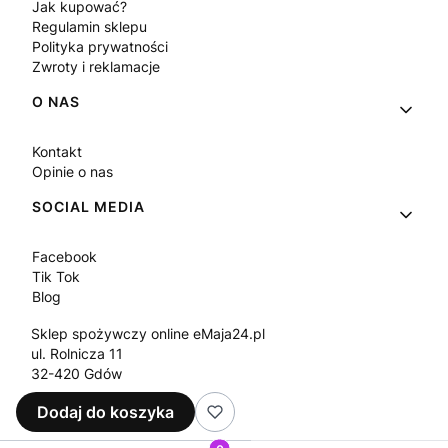
Jak kupować?
Regulamin sklepu
Polityka prywatności
Zwroty i reklamacje
O NAS
Kontakt
Opinie o nas
SOCIAL MEDIA
Facebook
Tik Tok
Blog
Sklep spożywczy online eMaja24.pl
ul. Rolnicza 11
32-420 Gdów
Tel.
+48 573 330 911
Dodaj do koszyka
e-mail:
sklep@emaja24.pl