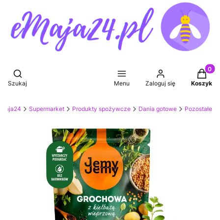
Produkt
Otwórz wyszukiwarkę
Szukaj
Menu
Zaloguj się
Koszyk
eMaja24
Supermarket
Produkty spożywcze
Dania gotowe
Pozostałe