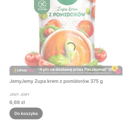
JemyJemy Zupa krem z pomidorów 375 g
PRODUCENT
JEMY JEMY
Cena
6,69 zł
Do koszyka