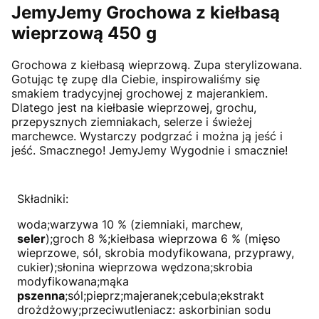
JemyJemy Grochowa z kiełbasą
wieprzową 450 g
Grochowa z kiełbasą wieprzową. Zupa sterylizowana.
Gotując tę zupę dla Ciebie, inspirowaliśmy się
smakiem tradycyjnej grochowej z majerankiem.
Dlatego jest na kiełbasie wieprzowej, grochu,
przepysznych ziemniakach, selerze i świeżej
marchewce. Wystarczy podgrzać i można ją jeść i
jeść. Smacznego! JemyJemy Wygodnie i smacznie!
Składniki:
woda;warzywa 10 % (ziemniaki, marchew,
seler
);groch 8 %;kiełbasa wieprzowa 6 % (mięso
wieprzowe, sól, skrobia modyfikowana, przyprawy,
cukier);słonina wieprzowa wędzona;skrobia
modyfikowana;mąka
pszenna
;sól;pieprz;majeranek;cebula;ekstrakt
drożdżowy;przeciwutleniacz: askorbinian sodu