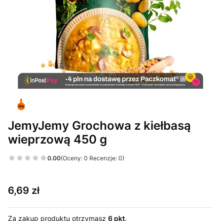
JemyJemy Grochowa z kiełbasą
wieprzową 450 g
0.00
(Oceny: 0 Recenzje: 0)
Cena
6,69 zł
Za zakup produktu otrzymasz
6 pkt
.