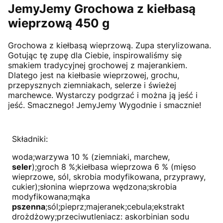
JemyJemy Grochowa z kiełbasą
wieprzową 450 g
Grochowa z kiełbasą wieprzową. Zupa sterylizowana.
Gotując tę zupę dla Ciebie, inspirowaliśmy się
smakiem tradycyjnej grochowej z majerankiem.
Dlatego jest na kiełbasie wieprzowej, grochu,
przepysznych ziemniakach, selerze i świeżej
marchewce. Wystarczy podgrzać i można ją jeść i
jeść. Smacznego! JemyJemy Wygodnie i smacznie!
Składniki:
woda;warzywa 10 % (ziemniaki, marchew,
seler
);groch 8 %;kiełbasa wieprzowa 6 % (mięso
wieprzowe, sól, skrobia modyfikowana, przyprawy,
cukier);słonina wieprzowa wędzona;skrobia
modyfikowana;mąka
pszenna
;sól;pieprz;majeranek;cebula;ekstrakt
drożdżowy;przeciwutleniacz: askorbinian sodu