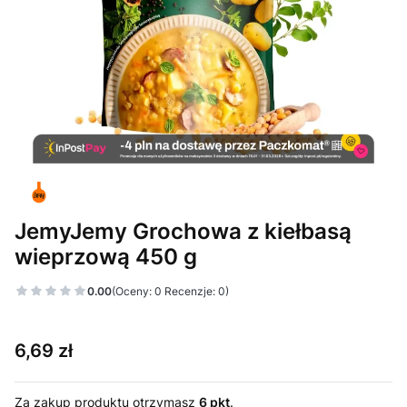
JemyJemy Grochowa z kiełbasą
wieprzową 450 g
0.00
(Oceny: 0 Recenzje: 0)
Cena
6,69 zł
Za zakup produktu otrzymasz
6 pkt
.