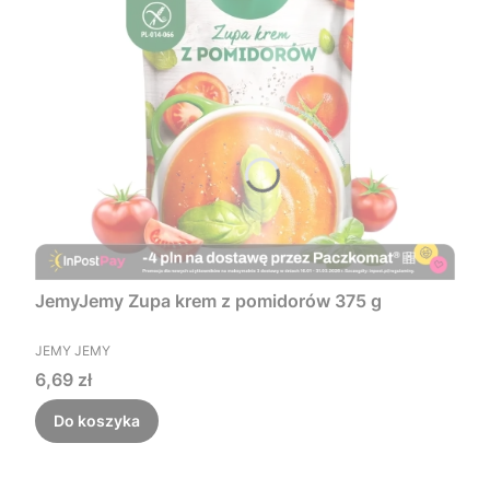
JemyJemy Zupa krem z pomidorów 375 g
PRODUCENT
JEMY JEMY
Cena
6,69 zł
Do koszyka