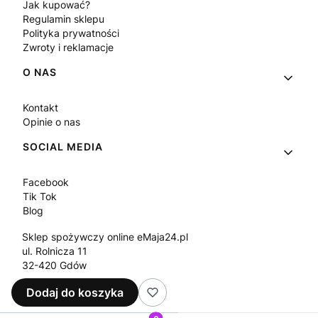
Jak kupować?
Regulamin sklepu
Polityka prywatności
Zwroty i reklamacje
O NAS
Kontakt
Opinie o nas
SOCIAL MEDIA
Facebook
Tik Tok
Blog
Sklep spożywczy online eMaja24.pl
ul. Rolnicza 11
32-420 Gdów
Tel.
+48 573 330 911
Dodaj do koszyka
e-mail:
sklep@emaja24.pl