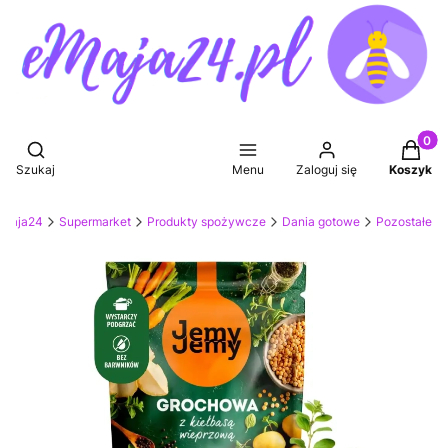
Produkt
Otwórz wyszukiwarkę
Szukaj
Menu
Zaloguj się
Koszyk
eMaja24
Supermarket
Produkty spożywcze
Dania gotowe
Pozostałe