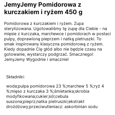
JemyJemy Pomidorowa z
kurczakiem i ryżem 450 g
Pomidorowa z kurczakiem i ryżem. Zupa
sterylizowana. Ugotowaliśmy tę zupę dla Ciebie - na
mięsie z kurczaka, marchewce i pomidorach w postaci
pulpy, doprawioną pieprzem i natką pietruszki. To
smak inspirowany klasyczna pomidorową z ryżem.
Kiedy dopadnie Cię głód albo nie będzie czasu na
gotowanie, wystarczy podgrzać. Smacznego!
JemyJemy Wygodnie i smacznie!
Składniki:
woda;pulpa pomidorowa 23 %;marchew 5 %;ryż 4
%;mięso z kurczaka 3 %;śmietanka;skrobia
modyfikowana;cukier;sól;cebula
suszona;pieprz;natka pietruszki;ekstrakt
drożdżowy;przeciwutleniacz: askorbinian sodu