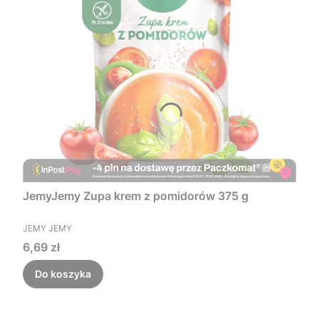
JemyJemy Zupa krem z pomidorów 375 g
PRODUCENT
JEMY JEMY
Cena
6,69 zł
Do koszyka