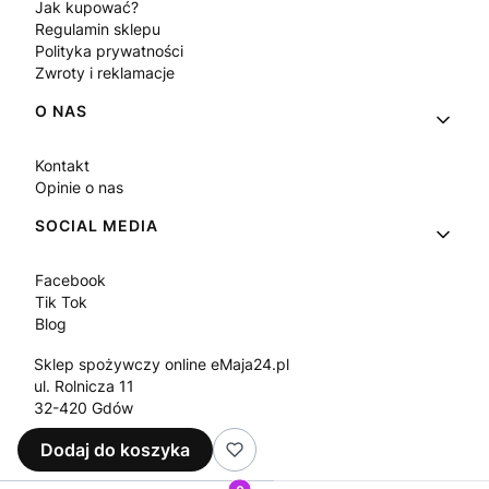
Jak kupować?
Regulamin sklepu
Polityka prywatności
Zwroty i reklamacje
O NAS
Kontakt
Opinie o nas
SOCIAL MEDIA
Facebook
Tik Tok
Blog
Sklep spożywczy online eMaja24.pl
ul. Rolnicza 11
32-420 Gdów
Tel.
+48 573 330 911
Dodaj do koszyka
e-mail:
sklep@emaja24.pl