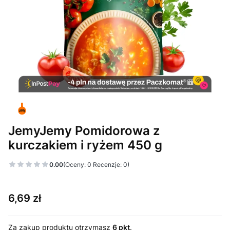
JemyJemy Pomidorowa z
kurczakiem i ryżem 450 g
0.00
(Oceny: 0 Recenzje: 0)
Cena
6,69 zł
Za zakup produktu otrzymasz
6 pkt
.