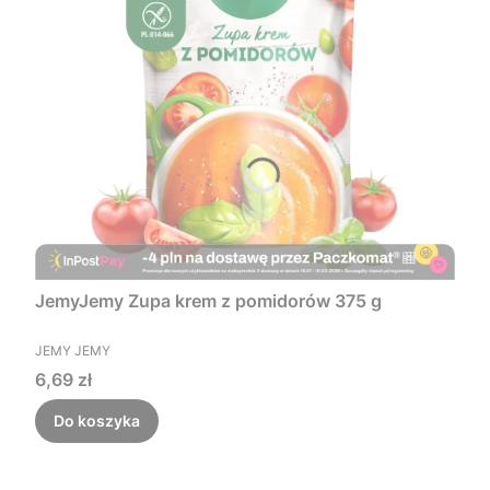
JemyJemy Zupa krem z pomidorów 375 g
PRODUCENT
JEMY JEMY
Cena
6,69 zł
Do koszyka