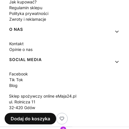
Jak kupować?
Regulamin sklepu
Polityka prywatności
Zwroty i reklamacje
O NAS
Kontakt
Opinie o nas
SOCIAL MEDIA
Facebook
Tik Tok
Blog
Sklep spożywczy online eMaja24.pl
ul. Rolnicza 11
32-420 Gdów
Tel.
+48 573 330 911
Dodaj do koszyka
e-mail:
sklep@emaja24.pl