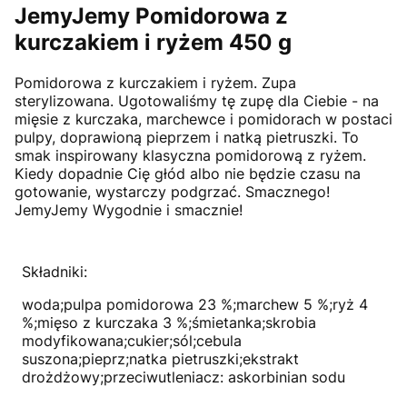
JemyJemy Pomidorowa z
kurczakiem i ryżem 450 g
Pomidorowa z kurczakiem i ryżem. Zupa
sterylizowana. Ugotowaliśmy tę zupę dla Ciebie - na
mięsie z kurczaka, marchewce i pomidorach w postaci
pulpy, doprawioną pieprzem i natką pietruszki. To
smak inspirowany klasyczna pomidorową z ryżem.
Kiedy dopadnie Cię głód albo nie będzie czasu na
gotowanie, wystarczy podgrzać. Smacznego!
JemyJemy Wygodnie i smacznie!
Składniki:
woda;pulpa pomidorowa 23 %;marchew 5 %;ryż 4
%;mięso z kurczaka 3 %;śmietanka;skrobia
modyfikowana;cukier;sól;cebula
suszona;pieprz;natka pietruszki;ekstrakt
drożdżowy;przeciwutleniacz: askorbinian sodu