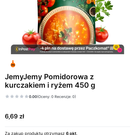
JemyJemy Pomidorowa z
kurczakiem i ryżem 450 g
0.00
(Oceny: 0 Recenzje: 0)
Cena
6,69 zł
Za zakup produktu otrzymasz
6 pkt
.