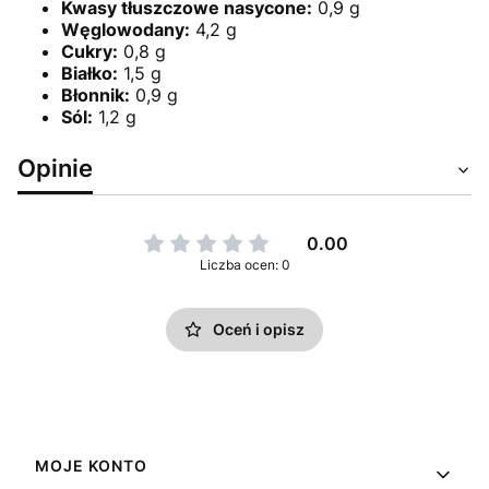
Kwasy tłuszczowe nasycone:
0,9 g
Węglowodany:
4,2 g
Cukry:
0,8 g
Białko:
1,5 g
Błonnik:
0,9 g
Sól:
1,2 g
Opinie
0.00
Liczba ocen: 0
Oceń i opisz
Linki w stopce
MOJE KONTO