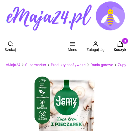
Produkt
Otwórz wyszukiwarkę
Szukaj
Menu
Zaloguj się
Koszyk
ket eMaja24
Supermarket
Produkty spożywcze
Dania gotowe
Zupy