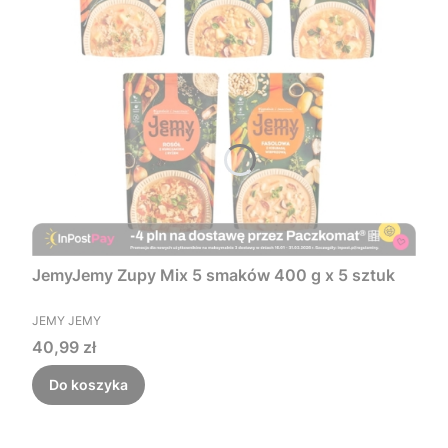
JemyJemy Zupy Mix 5 smaków 400 g x 5 sztuk
PRODUCENT
JEMY JEMY
Cena
40,99 zł
Do koszyka