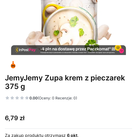
JemyJemy Zupa krem z pieczarek
375 g
0.00
(Oceny: 0 Recenzje: 0)
Cena
6,79 zł
Za zakup produktu otrzymasz
6 pkt
.