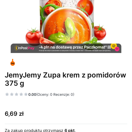
JemyJemy Zupa krem z pomidorów
375 g
0.00
(Oceny: 0 Recenzje: 0)
Cena
6,69 zł
Za zakup produktu otrzymasz
6 pkt
.