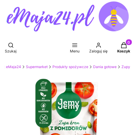
Produkt
Otwórz wyszukiwarkę
Szukaj
Menu
Zaloguj się
Koszyk
ket eMaja24
Supermarket
Produkty spożywcze
Dania gotowe
Zupy