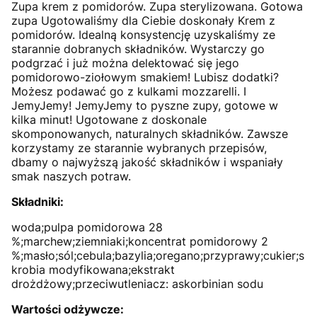
Zupa krem z pomidorów. Zupa sterylizowana. Gotowa
zupa Ugotowaliśmy dla Ciebie doskonały Krem z
pomidorów. Idealną konsystencję uzyskaliśmy ze
starannie dobranych składników. Wystarczy go
podgrzać i już można delektować się jego
pomidorowo-ziołowym smakiem! Lubisz dodatki?
Możesz podawać go z kulkami mozzarelli. I
JemyJemy! JemyJemy to pyszne zupy, gotowe w
kilka minut! Ugotowane z doskonale
skomponowanych, naturalnych składników. Zawsze
korzystamy ze starannie wybranych przepisów,
dbamy o najwyższą jakość składników i wspaniały
smak naszych potraw.
Składniki:
woda;pulpa pomidorowa 28
%;marchew;ziemniaki;koncentrat pomidorowy 2
%;masło;sól;cebula;bazylia;oregano;przyprawy;cukier;s
krobia modyfikowana;ekstrakt
drożdżowy;przeciwutleniacz: askorbinian sodu
Wartości odżywcze: