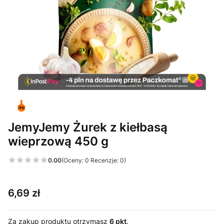
JemyJemy Żurek z kiełbasą
wieprzową 450 g
0.00
(Oceny: 0 Recenzje: 0)
Cena
6,69 zł
Za zakup produktu otrzymasz
6 pkt
.