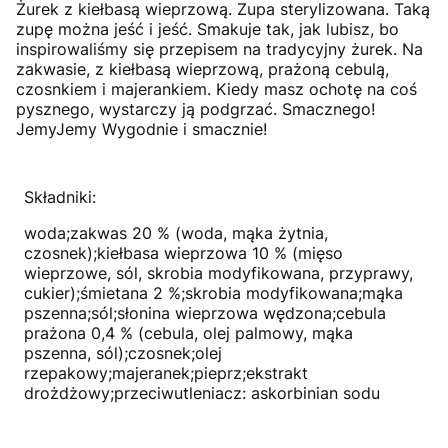
Żurek z kiełbasą wieprzową. Zupa sterylizowana. Taką
zupę można jeść i jeść. Smakuje tak, jak lubisz, bo
inspirowaliśmy się przepisem na tradycyjny żurek. Na
zakwasie, z kiełbasą wieprzową, prażoną cebulą,
czosnkiem i majerankiem. Kiedy masz ochotę na coś
pysznego, wystarczy ją podgrzać. Smacznego!
JemyJemy Wygodnie i smacznie!
Składniki:
woda;zakwas 20 % (woda, mąka żytnia,
czosnek);kiełbasa wieprzowa 10 % (mięso
wieprzowe, sól, skrobia modyfikowana, przyprawy,
cukier);śmietana 2 %;skrobia modyfikowana;mąka
pszenna;sól;słonina wieprzowa wędzona;cebula
prażona 0,4 % (cebula, olej palmowy, mąka
pszenna, sól);czosnek;olej
rzepakowy;majeranek;pieprz;ekstrakt
drożdżowy;przeciwutleniacz: askorbinian sodu