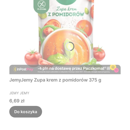
JemyJemy Zupa krem z pomidorów 375 g
PRODUCENT
JEMY JEMY
Cena
6,69 zł
Do koszyka