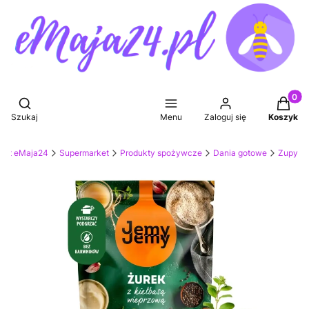
Produkt
Otwórz wyszukiwarkę
Szukaj
Menu
Zaloguj się
Koszyk
ket eMaja24
Supermarket
Produkty spożywcze
Dania gotowe
Zupy