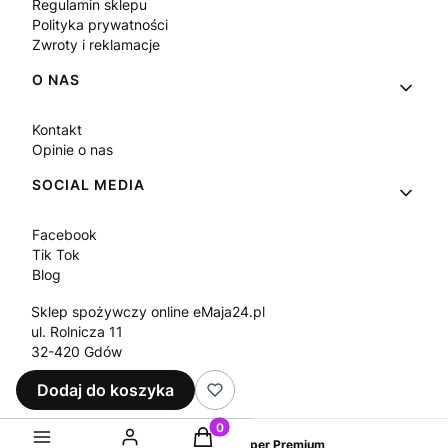
Regulamin sklepu
Polityka prywatności
Zwroty i reklamacje
O NAS
Kontakt
Opinie o nas
SOCIAL MEDIA
Facebook
Tik Tok
Blog
Sklep spożywczy online eMaja24.pl
ul. Rolnicza 11
32-420 Gdów
Tel.
+48 573 330 911
Dodaj do koszyka
e-mail:
sklep@emaja24.pl
Produkty w koszyku: 0. Zobacz sz
Sklep internetowy
Shoper Premium