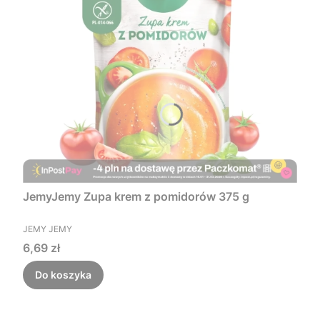
JemyJemy Zupa krem z pomidorów 375 g
PRODUCENT
JEMY JEMY
Cena
6,69 zł
Do koszyka