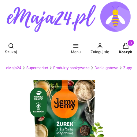
Produkt
Otwórz wyszukiwarkę
Szukaj
Menu
Zaloguj się
Koszyk
ket eMaja24
Supermarket
Produkty spożywcze
Dania gotowe
Zupy