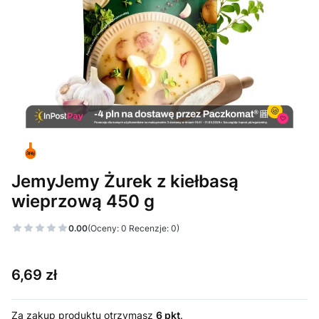
JemyJemy Żurek z kiełbasą
wieprzową 450 g
0.00
(Oceny: 0 Recenzje: 0)
Cena
6,69 zł
Za zakup produktu otrzymasz
6 pkt
.