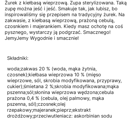
Żurek z kiełbasą wieprzową. Zupa sterylizowana. Taką
zupę można jeść i jeść. Smakuje tak, jak lubisz, bo
inspirowaliśmy się przepisem na tradycyjny żurek. Na
zakwasie, z kiełbasą wieprzową, prażoną cebulą,
czosnkiem i majerankiem. Kiedy masz ochotę na coś
pysznego, wystarczy ją podgrzać. Smacznego!
JemyJemy Wygodnie i smacznie!
Składniki:
woda;zakwas 20 % (woda, mąka żytnia,
czosnek);kiełbasa wieprzowa 10 % (mięso
wieprzowe, sól, skrobia modyfikowana, przyprawy,
cukier);śmietana 2 %;skrobia modyfikowana;mąka
pszenna;sól;słonina wieprzowa wędzona;cebula
prażona 0,4 % (cebula, olej palmowy, mąka
pszenna, sól);czosnek;olej
rzepakowy;majeranek;pieprz;ekstrakt
drożdżowy;przeciwutleniacz: askorbinian sodu