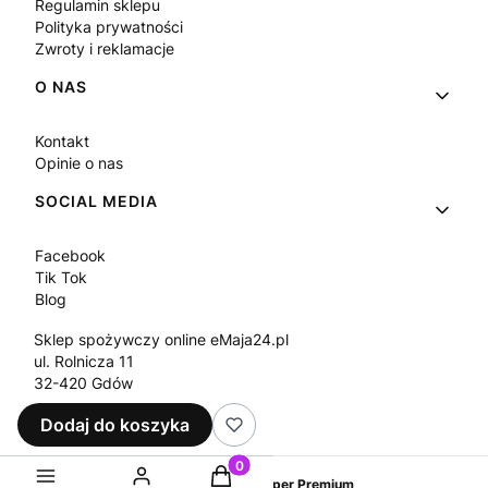
Regulamin sklepu
Polityka prywatności
Zwroty i reklamacje
O NAS
Kontakt
Opinie o nas
SOCIAL MEDIA
Facebook
Tik Tok
Blog
Sklep spożywczy online eMaja24.pl
ul. Rolnicza 11
32-420 Gdów
Tel.
+48 573 330 911
Dodaj do koszyka
e-mail:
sklep@emaja24.pl
Produkty w koszyku: 0. Zobacz sz
Sklep internetowy
Shoper Premium