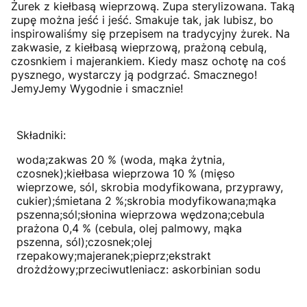
Żurek z kiełbasą wieprzową. Zupa sterylizowana. Taką
zupę można jeść i jeść. Smakuje tak, jak lubisz, bo
inspirowaliśmy się przepisem na tradycyjny żurek. Na
zakwasie, z kiełbasą wieprzową, prażoną cebulą,
czosnkiem i majerankiem. Kiedy masz ochotę na coś
pysznego, wystarczy ją podgrzać. Smacznego!
JemyJemy Wygodnie i smacznie!
Składniki:
woda;zakwas 20 % (woda, mąka żytnia,
czosnek);kiełbasa wieprzowa 10 % (mięso
wieprzowe, sól, skrobia modyfikowana, przyprawy,
cukier);śmietana 2 %;skrobia modyfikowana;mąka
pszenna;sól;słonina wieprzowa wędzona;cebula
prażona 0,4 % (cebula, olej palmowy, mąka
pszenna, sól);czosnek;olej
rzepakowy;majeranek;pieprz;ekstrakt
drożdżowy;przeciwutleniacz: askorbinian sodu