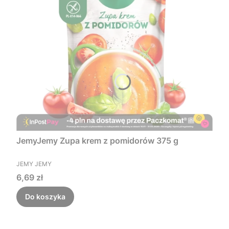
JemyJemy Zupa krem z pomidorów 375 g
PRODUCENT
JEMY JEMY
Cena
6,69 zł
Do koszyka