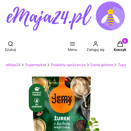
Produkt
Otwórz wyszukiwarkę
Szukaj
Menu
Zaloguj się
Koszyk
ket eMaja24
Supermarket
Produkty spożywcze
Dania gotowe
Zupy