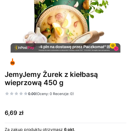
JemyJemy Żurek z kiełbasą
wieprzową 450 g
0.00
(Oceny: 0 Recenzje: 0)
Cena
6,69 zł
Za zakup produktu otrzymasz
6 pkt
.