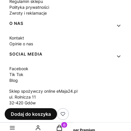
Regulamin sklepu
Polityka prywatności
Zwroty i reklamacje
O NAS
Kontakt
Opinie o nas
SOCIAL MEDIA
Facebook
Tik Tok
Blog
Sklep spożywczy online eMaja24.pl
ul. Rolnicza 11
32-420 Gdów
Tel.
+48 573 330 911
Dodaj do koszyka
e-mail:
sklep@emaja24.pl
Produkty w koszyku: 0. Zobacz sz
Sklep internetowy
Shoper Premium