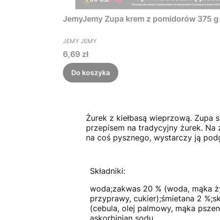
JemyJemy Zupa krem z pomidorów 375 g
PRODUCENT
JEMY JEMY
Cena
6,69 zł
Do koszyka
Żurek z kiełbasą wieprzową. Zupa st
przepisem na tradycyjny żurek. Na 
na coś pysznego, wystarczy ją po
Składniki:
woda;zakwas 20 % (woda, mąka żyt
przyprawy, cukier);śmietana 2 %;
(cebula, olej palmowy, mąka pszen
askorbinian sodu