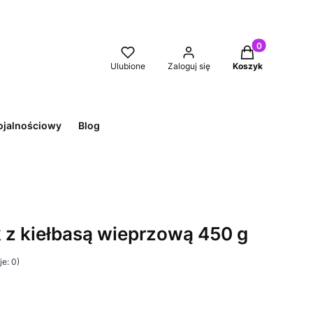
Produkty w kos
Ulubione
Zaloguj się
Koszyk
ojalnościowy
Blog
z kiełbasą wieprzową 450 g
e: 0)