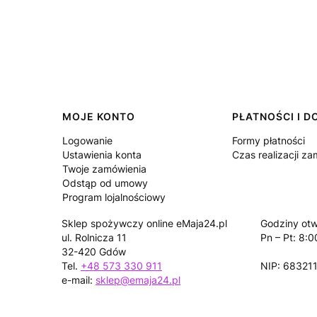
Linki w stopce
MOJE KONTO
PŁATNOŚCI I 
Logowanie
Formy płatności
Ustawienia konta
Czas realizacji z
Twoje zamówienia
Odstąp od umowy
Program lojalnościowy
Sklep spożywczy online eMaja24.pl
Godziny otw
ul. Rolnicza 11
Pn – Pt: 8:0
32-420 Gdów
Tel.
+48 573 330 911
NIP: 68321
e-mail:
sklep@emaja24.pl