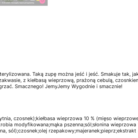
erylizowana. Taką zupę można jeść i jeść. Smakuje tak, jak
zakwasie, z kiełbasą wieprzową, prażoną cebulą, czosnkie
dgrzać. Smacznego! JemyJemy Wygodnie i smacznie!
nia, czosnek);kiełbasa wieprzowa 10 % (mięso wieprzowe,
skrobia modyfikowana;mąka pszenna;sól;słonina wieprzowa
na, sól);czosnek;olej rzepakowy;majeranek;pieprz;ekstrakt