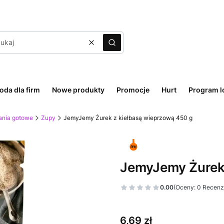
Wyczyść
Szukaj
oda dla firm
Nowe produkty
Promocje
Hurt
Program l
ania gotowe
Zupy
JemyJemy Żurek z kiełbasą wieprzową 450 g
JemyJemy Żurek 
0.00
(Oceny: 0 Recenzj
Cena
6,69 zł