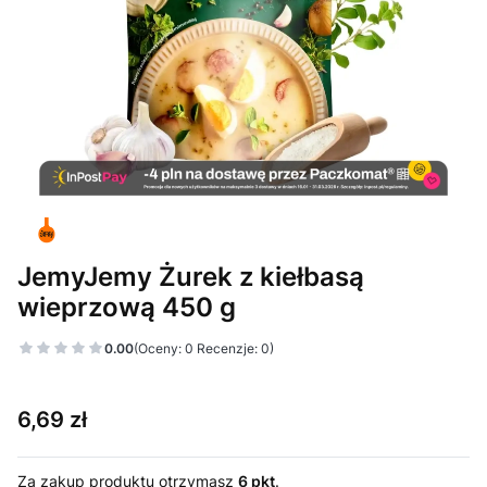
JemyJemy Żurek z kiełbasą
wieprzową 450 g
0.00
(Oceny: 0 Recenzje: 0)
Cena
6,69 zł
Za zakup produktu otrzymasz
6 pkt
.