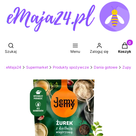
Produkt
Otwórz wyszukiwarkę
Szukaj
Menu
Zaloguj się
Koszyk
ket eMaja24
Supermarket
Produkty spożywcze
Dania gotowe
Zupy