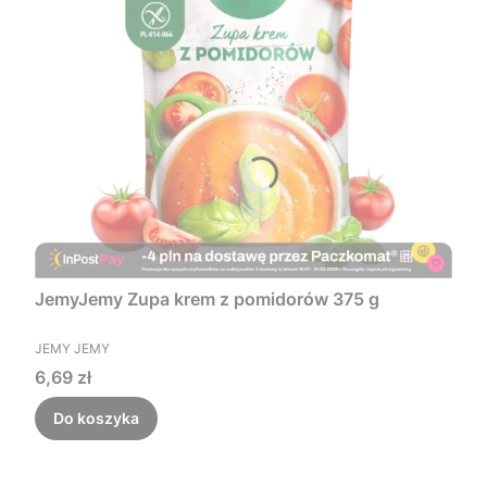
JemyJemy Zupa krem z pomidorów 375 g
PRODUCENT
JEMY JEMY
Cena
6,69 zł
Do koszyka