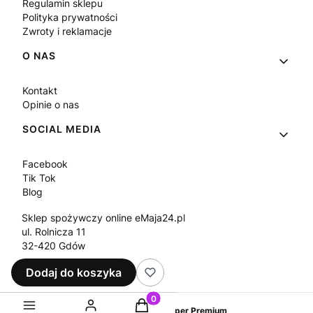
Regulamin sklepu
Polityka prywatności
Zwroty i reklamacje
O NAS
Kontakt
Opinie o nas
SOCIAL MEDIA
Facebook
Tik Tok
Blog
Sklep spożywczy online eMaja24.pl
ul. Rolnicza 11
32-420 Gdów
Tel.
+48 573 330 911
Dodaj do koszyka
e-mail:
sklep@emaja24.pl
Produkty w koszyku: 0. Zobacz sz
Sklep internetowy
Shoper Premium