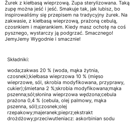
Żurek z kiełbasą wieprzową. Zupa sterylizowana. Taką
zupę można jeść i jeść. Smakuje tak, jak lubisz, bo
inspirowaliśmy się przepisem na tradycyjny żurek. Na
zakwasie, z kiełbasą wieprzową, prażoną cebulą,
czosnkiem i majerankiem. Kiedy masz ochotę na coś
pysznego, wystarczy ją podgrzać. Smacznego!
JemyJemy Wygodnie i smacznie!
Składniki:
woda;zakwas 20 % (woda, mąka żytnia,
czosnek);kiełbasa wieprzowa 10 % (mięso
wieprzowe, sól, skrobia modyfikowana, przyprawy,
cukier);śmietana 2 %;skrobia modyfikowana;mąka
pszenna;sól;słonina wieprzowa wędzona;cebula
prażona 0,4 % (cebula, olej palmowy, mąka
pszenna, sól);czosnek;olej
rzepakowy;majeranek;pieprz;ekstrakt
drożdżowy;przeciwutleniacz: askorbinian sodu