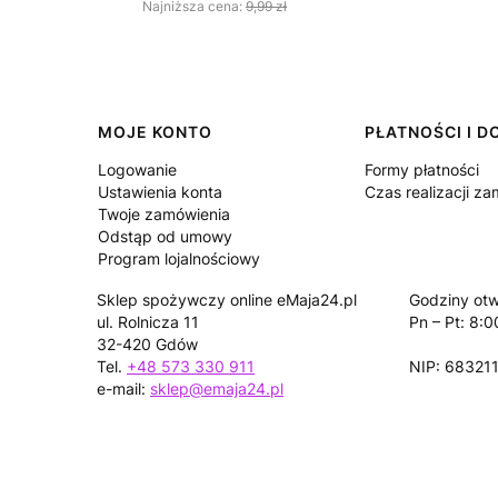
Najniższa cena:
9,99 zł
Linki w stopce
MOJE KONTO
PŁATNOŚCI I 
Logowanie
Formy płatności
Ustawienia konta
Czas realizacji z
Twoje zamówienia
Odstąp od umowy
Program lojalnościowy
Sklep spożywczy online eMaja24.pl
Godziny otw
ul. Rolnicza 11
Pn – Pt: 8:0
32-420 Gdów
Tel.
+48 573 330 911
NIP: 68321
e-mail:
sklep@emaja24.pl