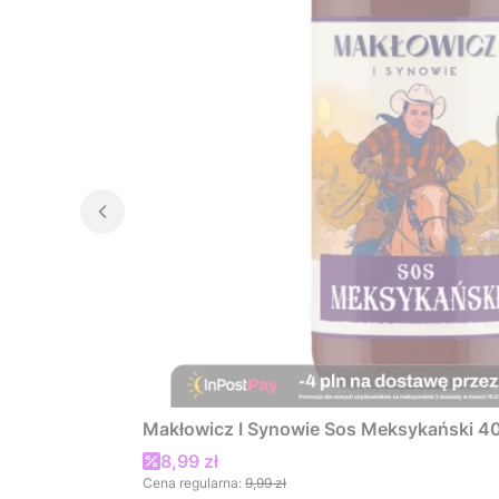
Makłowicz I Synowie Sos Meksykański 4
Cena promocyjna
8,99 zł
Cena regularna:
9,99 zł