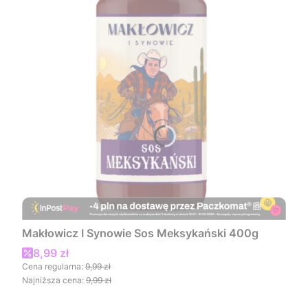
Makłowicz I Synowie Sos Meksykański 400g
Cena promocyjna
8,99 zł
Cena regularna:
9,99 zł
Najniższa cena:
9,99 zł