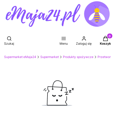
Produkt
Otwórz wyszukiwarkę
Szukaj
Menu
Zaloguj się
Koszyk
Supermarket eMaja24
Supermarket
Produkty spożywcze
Przetwory