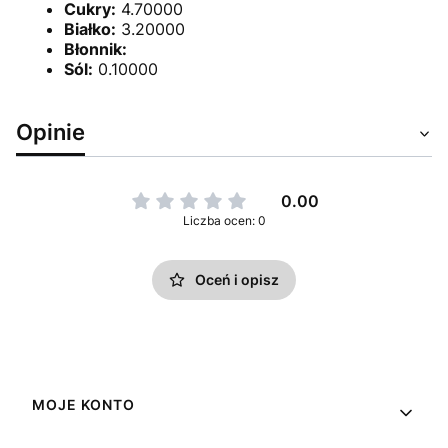
Cukry:
4.70000
Białko:
3.20000
Błonnik:
Sól:
0.10000
Opinie
0.00
Liczba ocen: 0
Oceń i opisz
Linki w stopce
MOJE KONTO