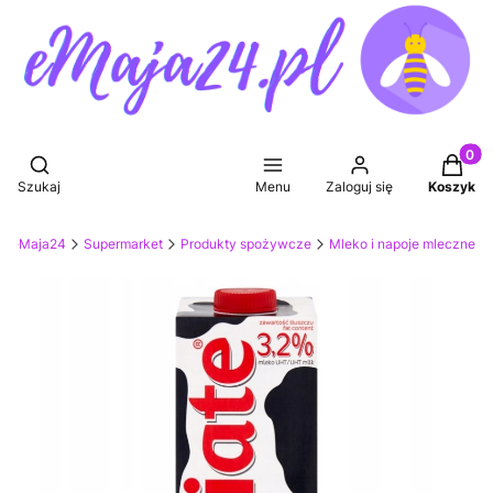
Produkt
Otwórz wyszukiwarkę
Szukaj
Menu
Zaloguj się
Koszyk
et eMaja24
Supermarket
Produkty spożywcze
Mleko i napoje mleczne