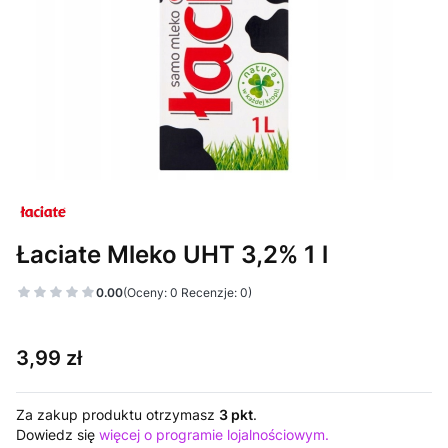
Łaciate Mleko UHT 3,2% 1 l
0.00
(Oceny: 0 Recenzje: 0)
Cena
3,99 zł
Za zakup produktu otrzymasz
3 pkt
.
Dowiedz się
więcej o programie lojalnościowym.