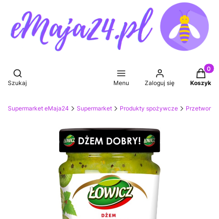
Produkt
Otwórz wyszukiwarkę
Szukaj
Menu
Zaloguj się
Koszyk
Supermarket eMaja24
Supermarket
Produkty spożywcze
Przetwory