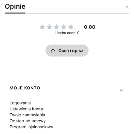
Opinie
0.00
Liczba ocen: 0
Oceń i opisz
Linki w stopce
MOJE KONTO
Logowanie
Ustawienia konta
Twoje zamówienia
Odstąp od umowy
Program lojalnościowy