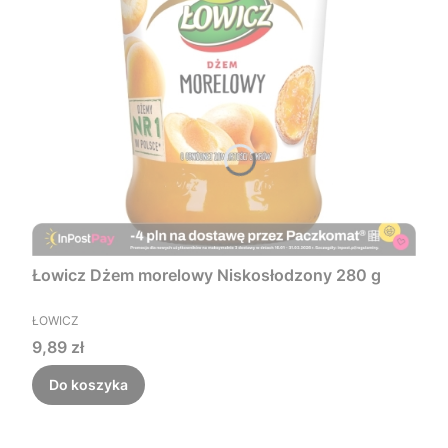
Łowicz Dżem morelowy Niskosłodzony 280 g
PRODUCENT
ŁOWICZ
Cena
9,89 zł
Do koszyka