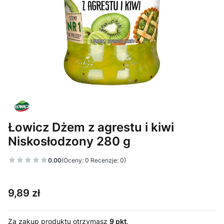
Łowicz Dżem z agrestu i kiwi
Niskosłodzony 280 g
0.00
(Oceny: 0 Recenzje: 0)
Cena
9,89 zł
Za zakup produktu otrzymasz
9 pkt
.