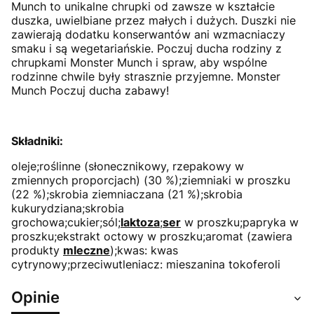
Munch to unikalne chrupki od zawsze w kształcie
duszka, uwielbiane przez małych i dużych. Duszki nie
zawierają dodatku konserwantów ani wzmacniaczy
smaku i są wegetariańskie. Poczuj ducha rodziny z
chrupkami Monster Munch i spraw, aby wspólne
rodzinne chwile były strasznie przyjemne. Monster
Munch Poczuj ducha zabawy!
Składniki:
oleje;roślinne (słonecznikowy, rzepakowy w
zmiennych proporcjach) (30 %);ziemniaki w proszku
(22 %);skrobia ziemniaczana (21 %);skrobia
kukurydziana;skrobia
grochowa;cukier;sól;
laktoza
;
ser
w proszku;papryka w
proszku;ekstrakt octowy w proszku;aromat (zawiera
produkty
mleczne
);kwas: kwas
cytrynowy;przeciwutleniacz: mieszanina tokoferoli
Opinie