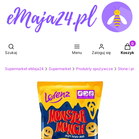
Produkt
Otwórz wyszukiwarkę
Szukaj
Menu
Zaloguj się
Koszyk
Supermarket eMaja24
Supermarket
Produkty spożywcze
Słone i pik