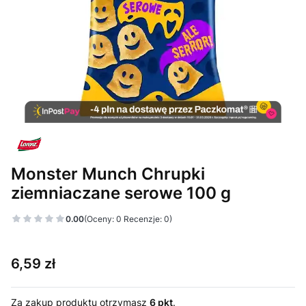
Monster Munch Chrupki
ziemniaczane serowe 100 g
0.00
(Oceny: 0 Recenzje: 0)
Cena
6,59 zł
Za zakup produktu otrzymasz
6 pkt
.