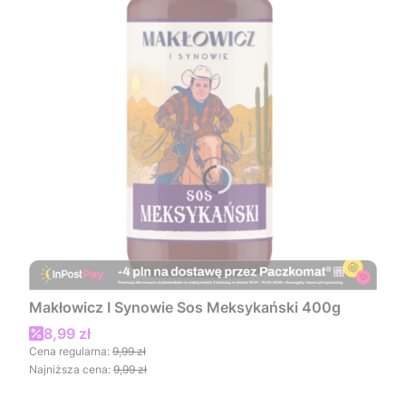
Makłowicz I Synowie Sos Meksykański 400g
Cena promocyjna
8,99 zł
Cena regularna:
9,99 zł
Najniższa cena:
9,99 zł