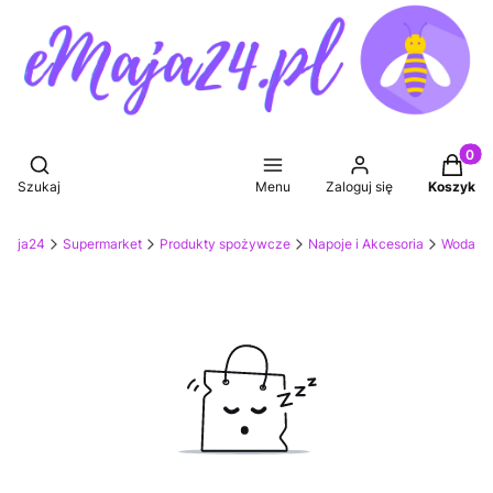
Produkt
Otwórz wyszukiwarkę
Szukaj
Menu
Zaloguj się
Koszyk
eMaja24
Supermarket
Produkty spożywcze
Napoje i Akcesoria
Woda