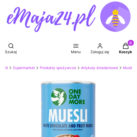
Produkt
Otwórz wyszukiwarkę
Szukaj
Menu
Zaloguj się
Koszyk
ja24
Supermarket
Produkty spożywcze
Artykuły śniadaniowe
Musli