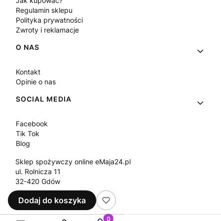
Jak kupować?
Regulamin sklepu
Polityka prywatności
Zwroty i reklamacje
O NAS
Kontakt
Opinie o nas
SOCIAL MEDIA
Facebook
Tik Tok
Blog
Sklep spożywczy online eMaja24.pl
ul. Rolnicza 11
32-420 Gdów
Tel.
+48 573 330 911
Dodaj do koszyka
e-mail:
sklep@emaja24.pl