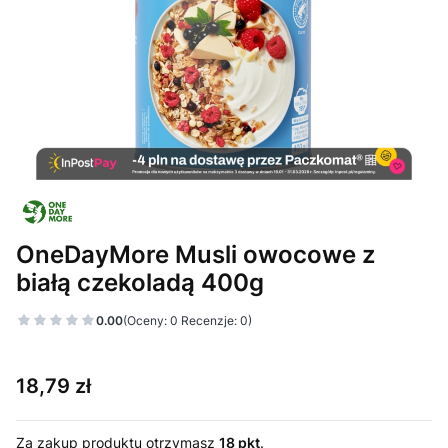
OneDayMore Musli owocowe z
białą czekoladą 400g
0.00
(Oceny: 0 Recenzje: 0)
Cena
18,79 zł
Za zakup produktu otrzymasz
18 pkt
.