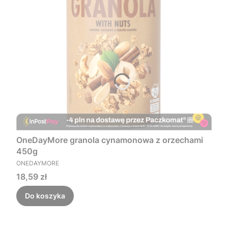
OneDayMore granola cynamonowa z orzechami
450g
PRODUCENT
ONEDAYMORE
Cena
18,59 zł
Do koszyka