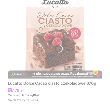
Lucatto Dolce Cacao ciasto czekoladowe 670g
Cena promocyjna
7,79 zł
Cena regularna:
8,19 zł
Najniższa cena:
8,19 zł