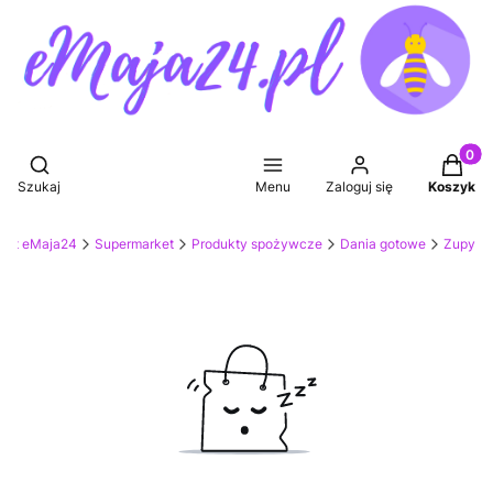
Produkt
Otwórz wyszukiwarkę
Szukaj
Menu
Zaloguj się
Koszyk
ket eMaja24
Supermarket
Produkty spożywcze
Dania gotowe
Zupy