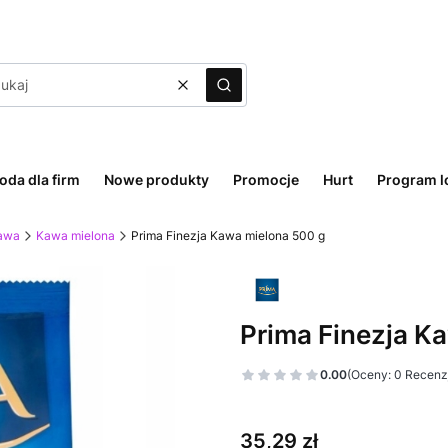
Wyczyść
Szukaj
oda dla firm
Nowe produkty
Promocje
Hurt
Program l
awa
Kawa mielona
Prima Finezja Kawa mielona 500 g
Prima Finezja K
0.00
(Oceny: 0 Recenzj
Cena
35,29 zł