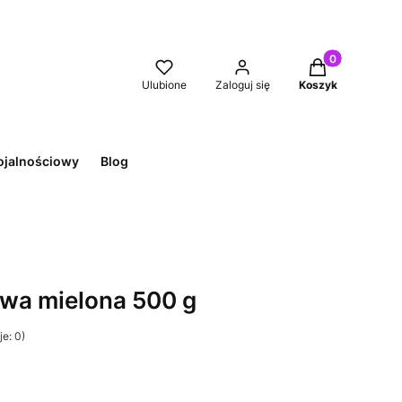
Produkty w kos
Ulubione
Zaloguj się
Koszyk
ojalnościowy
Blog
awa mielona 500 g
e: 0)