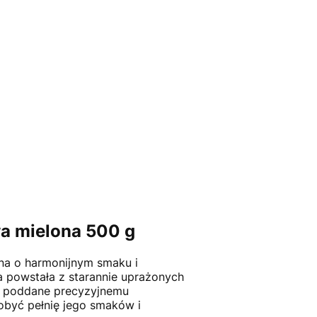
wa mielona 500 g
ona o harmonijnym smaku i
 powstała z starannie uprażonych
ło poddane precyzyjnemu
obyć pełnię jego smaków i