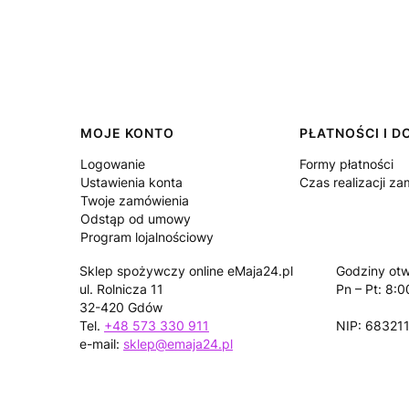
Linki w stopce
MOJE KONTO
PŁATNOŚCI I 
Logowanie
Formy płatności
Ustawienia konta
Czas realizacji z
Twoje zamówienia
Odstąp od umowy
Program lojalnościowy
Sklep spożywczy online eMaja24.pl
Godziny otw
ul. Rolnicza 11
Pn – Pt: 8:0
32-420 Gdów
Tel.
+48 573 330 911
NIP: 68321
e-mail:
sklep@emaja24.pl